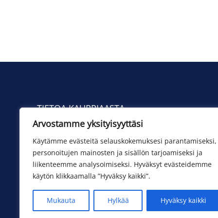
TIETOA KAUPPIAASTA
Arvostamme yksityisyyttäsi
Yhteystiedot
Toimituskulut
Käytämme evästeitä selauskokemuksesi parantamiseksi,
personoitujen mainosten ja sisällön tarjoamiseksi ja
liikenteemme analysoimiseksi. Hyväksyt evästeidemme
käytön klikkaamalla ”Hyväksy kaikki”.
Mukauta
Hylkää
Hyväksy kaikki