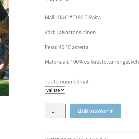
Malli: B&C #E190 T-Paita
Väri: Laivastonsininen
Pesu: 40 °C astetta
Materiaali: 100% esikutistettu rengaskeh
Tuotemuunnelmat
Rauma-
Lisää ostoskoriin
logo
t-
paita
määrä