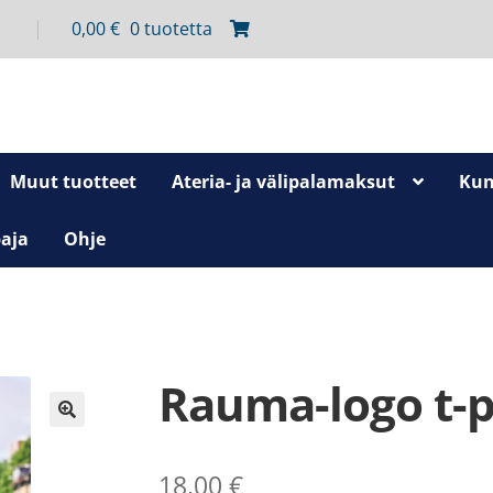
0,00
€
0 tuotetta
Muut tuotteet
Ateria- ja välipalamaksut
Kun
aja
Ohje
Rauma-logo t-p
🔍
18,00
€