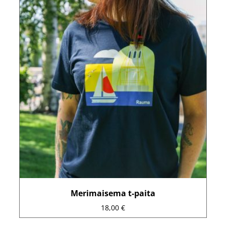
tuotteella
on
useampi
muunnelma.
Voit
tehdä
valinnat
tuotteen
sivulla.
Merimaisema t-paita
18,00
€