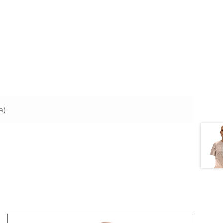
a)
Tällä