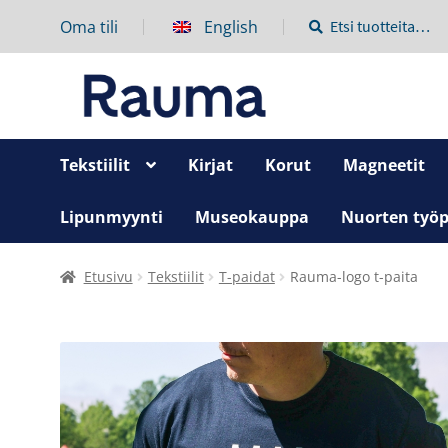
Oma tili
English
Etsi:
Haku
Tekstiilit
Kirjat
Korut
Magneetit
Lipunmyynti
Museokauppa
Nuorten työp
Etusivu
Tekstiilit
T-paidat
Rauma-logo t-paita