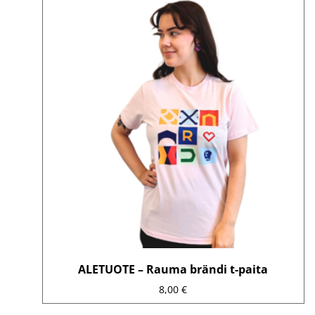
tuotteella
on
useampi
muunnelma.
Voit
tehdä
valinnat
tuotteen
sivulla.
ALETUOTE – Rauma brändi t-paita
8,00
€