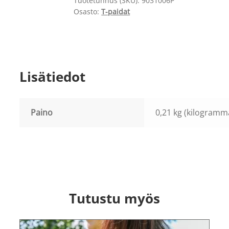
Tuotetunnus (SKU):
9031006P
Osasto:
T-paidat
Lisätiedot
Paino
0,21 kg (kilogramm
Tutustu myös
Tällä