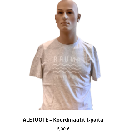
tuotteella
on
useampi
muunnelma.
Voit
tehdä
valinnat
tuotteen
sivulla.
ALETUOTE – Koordinaatit t-paita
6,00
€