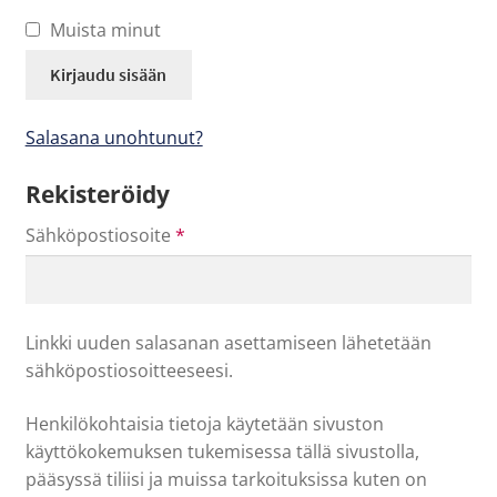
Ilmoittautumiset
Muista minut
Lipunmyynti
Kirjaudu sisään
Museokauppa
Salasana unohtunut?
Nuorten työpaja
Rekisteröidy
Ohje
Vaaditaan
Sähköpostiosoite
*
English
Linkki uuden salasanan asettamiseen lähetetään
sähköpostiosoitteeseesi.
Henkilökohtaisia tietoja käytetään sivuston
käyttökokemuksen tukemisessa tällä sivustolla,
pääsyssä tiliisi ja muissa tarkoituksissa kuten on