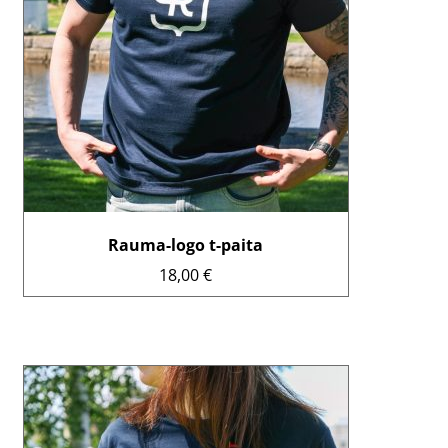
Ilmoittautumiset
Voit
tehdä
Lipunmyynti
valinnat
tuotteen
Museokauppa
sivulla.
Nuorten työpaja
Ohje
Rauma-logo t-paita
English
18,00
€
Tällä
tuotteella
on