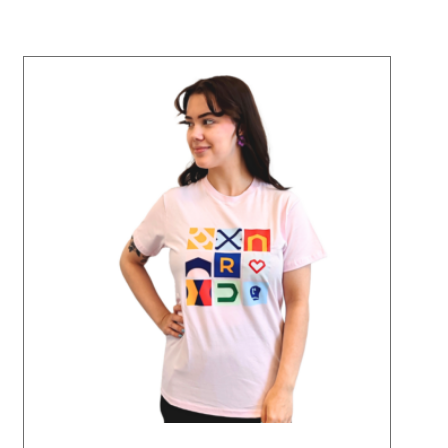
Tällä
tuotteella
on
useampi
muunnelma.
Voit
tehdä
valinnat
tuotteen
sivulla.