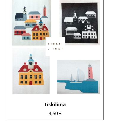
Tällä
tuotteella
on
useampi
muunnelma.
Voit
tehdä
valinnat
tuotteen
sivulla.
Tiskiliina
4,50
€