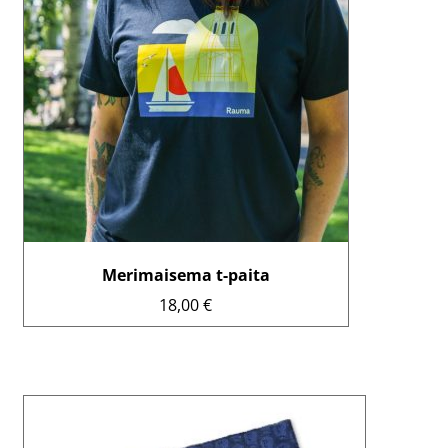
useampi
muunnelma.
Voit
tehdä
valinnat
tuotteen
sivulla.
Merimaisema t-paita
18,00
€