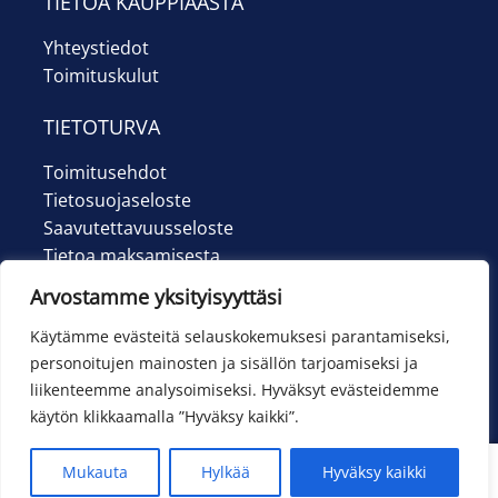
TIETOA KAUPPIAASTA
Yhteystiedot
Toimituskulut
TIETOTURVA
Toimitusehdot
Tietosuojaseloste
Saavutettavuusseloste
Tietoa maksamisesta
Arvostamme yksityisyyttäsi
Käytämme evästeitä selauskokemuksesi parantamiseksi,
personoitujen mainosten ja sisällön tarjoamiseksi ja
liikenteemme analysoimiseksi. Hyväksyt evästeidemme
käytön klikkaamalla ”Hyväksy kaikki”.
0
Mukauta
Hylkää
Hyväksy kaikki