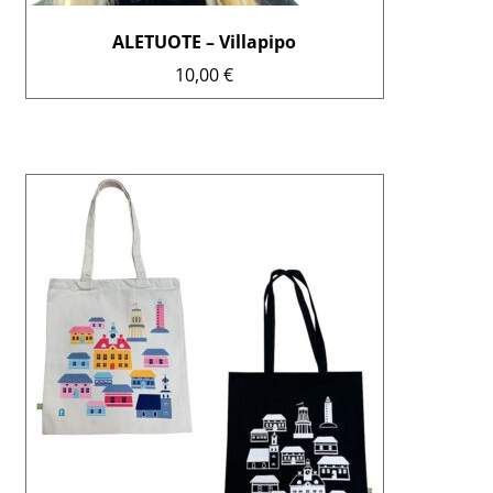
ALETUOTE – Villapipo
10,00
€
Tällä
tuotteella
on
useampi
muunnelma.
Voit
tehdä
valinnat
tuotteen
sivulla.