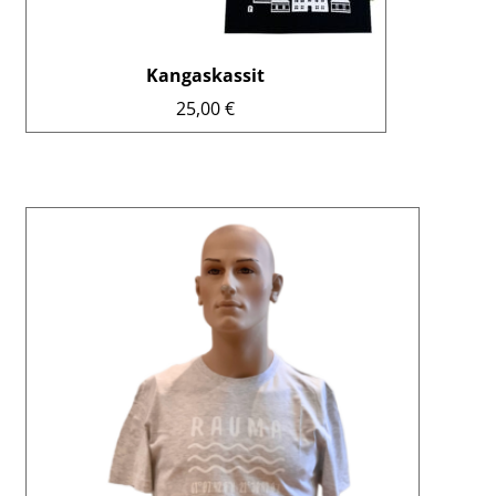
Kangaskassit
25,00
€
Tällä
tuotteella
on
useampi
muunnelma.
Voit
tehdä
valinnat
tuotteen
sivulla.