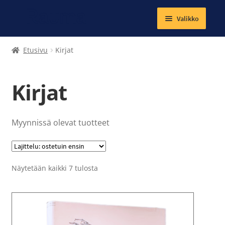
Valikko
Laajenna
Tekstiilit
Etusivu
Kirjat
alemman
tason
Kirjat
valikko
Kirjat
Korut
Magneetit
Myynnissä olevat tuotteet
Muut tuotteet
Lajittelu:
Näytetään kaikki 7 tulosta
Laajenna
Ateria- ja välipalamaksut
arvostetuin
alemman
ensin
tason
Kuntosalit
valikko