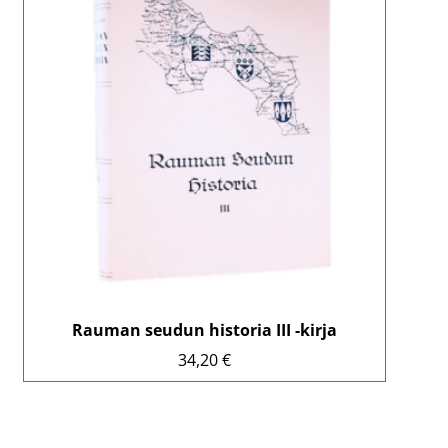
Ilmoittautumiset
Lipunmyynti
Museokauppa
Nuorten työpaja
Ohje
English
Rauman seudun historia III -kirja
34,20
€