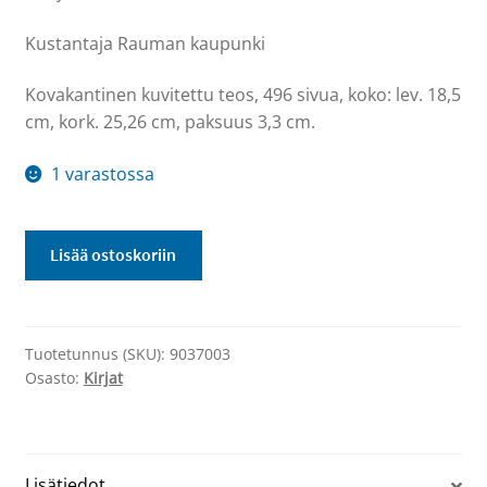
Kustantaja Rauman kaupunki
Kovakantinen kuvitettu teos, 496 sivua, koko: lev. 18,5
cm, kork. 25,26 cm, paksuus 3,3 cm.
1 varastossa
Rauma
Lisää ostoskoriin
Idylliä
ja
tehokkuutta
1875-
Tuotetunnus (SKU):
9037003
2000
Osasto:
Kirjat
-
kirja
määrä
Lisätiedot