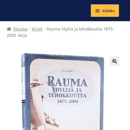
Valikko
Laajenna
Tekstiilit
Etusivu
Kirjat
Rauma Idylliä ja tehokkuutta 1875-
alemman
2000 -kirja
tason
Kirjat
valikko
Korut
🔍
Magneetit
Muut tuotteet
Laajenna
Ateria- ja välipalamaksut
alemman
tason
Kuntosalit
valikko