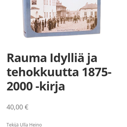
Ilmoittautumiset
Lipunmyynti
Museokauppa
Nuorten työpaja
Rauma Idylliä ja
Ohje
tehokkuutta 1875-
English
2000 -kirja
40,00
€
Tekijä Ulla Heino