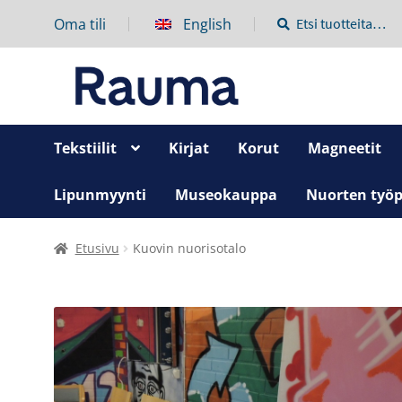
Oma tili
English
Etsi:
Haku
Tekstiilit
Kirjat
Korut
Magneetit
Lipunmyynti
Museokauppa
Nuorten työp
Etusivu
Kuovin nuorisotalo