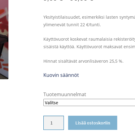
9,00 €
Yksityistilaisuudet, esimerkiksi lasten synty
–
ylimenevät tunnit 22 €/tunti.
90,00 €
Käyttövuorot koskevat raumalaisia rekisteröity
sisäistä käyttöä. Käyttövuorot maksavat ensimm
Hinnat sisältävät arvonlisäveron 25,5 %.
Kuovin säännöt
Tuotemuunnelmat
Kuovin
Lisää ostoskoriin
nuorisotalo
määrä