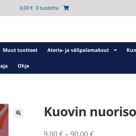
0,00
€
0 tuotetta
Muut tuotteet
Ateria- ja välipalamaksut
Kun
aja
Ohje
Kuovin nuoriso
🔍
Hintaluokka:
9,00
€
–
90,00
€