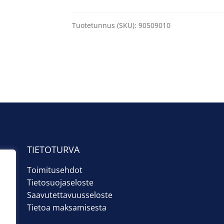
Tuotetunnus (SKU):
90509010
TIETOTURVA
Toimitusehdot
Tietosuojaseloste
Saavutettavuusseloste
Tietoa maksamisesta