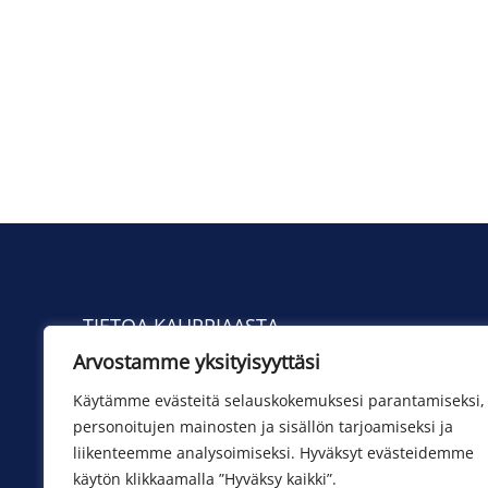
TIETOA KAUPPIAASTA
Arvostamme yksityisyyttäsi
Yhteystiedot
Toimituskulut
Käytämme evästeitä selauskokemuksesi parantamiseksi,
personoitujen mainosten ja sisällön tarjoamiseksi ja
liikenteemme analysoimiseksi. Hyväksyt evästeidemme
käytön klikkaamalla ”Hyväksy kaikki”.