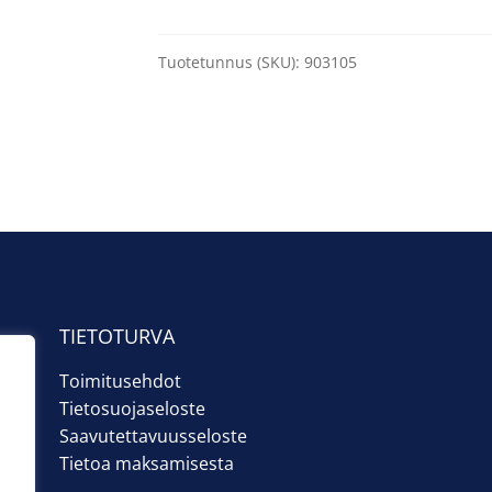
kausikortit
henkilöstön
käyttöön
Tuotetunnus (SKU):
903105
määrä
TIETOTURVA
Toimitusehdot
Tietosuojaseloste
Saavutettavuusseloste
Tietoa maksamisesta