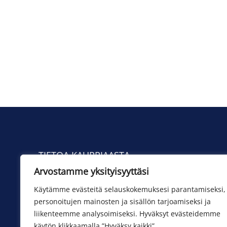
TIETOA KAUPPIAASTA
Arvostamme yksityisyyttäsi
Yhteystiedot
Toimituskulut
Käytämme evästeitä selauskokemuksesi parantamiseksi,
personoitujen mainosten ja sisällön tarjoamiseksi ja
liikenteemme analysoimiseksi. Hyväksyt evästeidemme
käytön klikkaamalla ”Hyväksy kaikki”.