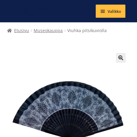
Valikko
Laajenna
Tekstiilit
Etusivu
Museokauppa
Viuhka pitsikuviolla
alemman
tason
Kirjat
valikko
Korut
🔍
Magneetit
Muut tuotteet
Laajenna
Ateria- ja välipalamaksut
alemman
tason
Kuntosalit
valikko