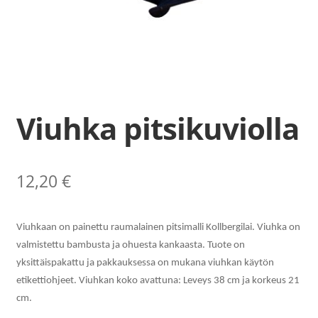
Ilmoittautumiset
Lipunmyynti
Museokauppa
Nuorten työpaja
Viuhka pitsikuviolla
Ohje
12,20
€
English
Viuhkaan on painettu raumalainen pitsimalli Kollbergilai. Viuhka on
valmistettu bambusta ja ohuesta kankaasta. Tuote on
yksittäispakattu ja pakkauksessa on mukana viuhkan käytön
etikettiohjeet. Viuhkan koko avattuna: Leveys 38 cm ja korkeus 21
cm.