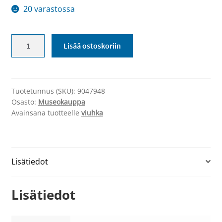
20 varastossa
Viuhka
Lisää ostoskoriin
pitsikuviolla
määrä
Tuotetunnus (SKU):
9047948
Osasto:
Museokauppa
Avainsana tuotteelle
viuhka
Lisätiedot
Lisätiedot