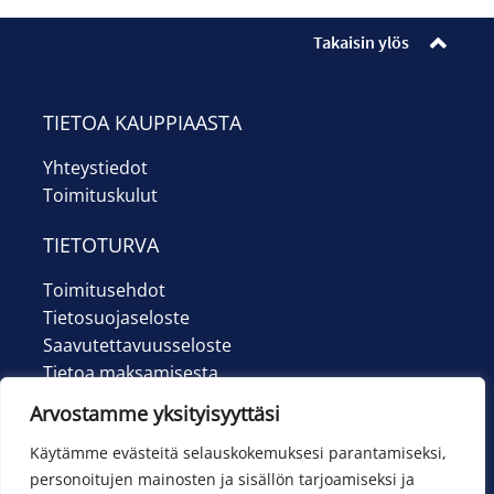
Ilmoittautumiset
Takaisin ylös
Lipunmyynti
Museokauppa
TIETOA KAUPPIAASTA
Yhteystiedot
Nuorten työpaja
Toimituskulut
Ohje
TIETOTURVA
English
Toimitusehdot
Tietosuojaseloste
Saavutettavuusseloste
Tietoa maksamisesta
Arvostamme yksityisyyttäsi
Käytämme evästeitä selauskokemuksesi parantamiseksi,
personoitujen mainosten ja sisällön tarjoamiseksi ja