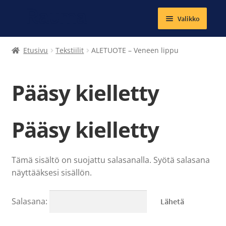
Valikko
Laajenna
Tekstiilit
Etusivu
Tekstiilit
ALETUOTE – Veneen lippu
alemman
tason
Kirjat
valikko
Pääsy kielletty
Korut
Pääsy kielletty
Magneetit
Muut tuotteet
Tämä sisältö on suojattu salasanalla. Syötä salasana
Laajenna
näyttääksesi sisällön.
Ateria- ja välipalamaksut
alemman
tason
Kuntosalit
Salasana:
valikko