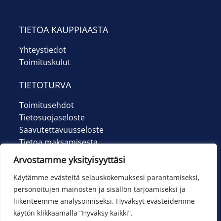
Ilmoittautumiset
Lipunmyynti
TIETOA KAUPPIAASTA
Yhteystiedot
Museokauppa
Toimituskulut
Nuorten työpaja
TIETOTURVA
Ohje
Toimitusehdot
Tietosuojaseloste
English
Saavutettavuusseloste
Tietoa maksamisesta
Arvostamme yksityisyyttäsi
Käytämme evästeitä selauskokemuksesi parantamiseksi,
personoitujen mainosten ja sisällön tarjoamiseksi ja
liikenteemme analysoimiseksi. Hyväksyt evästeidemme
käytön klikkaamalla ”Hyväksy kaikki”.