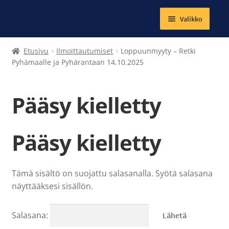
Valikko
Laajenna
Tekstiilit
Etusivu
Ilmoittautumiset
Loppuunmyyty – Retki
alemman
Pyhämaalle ja Pyhärantaan 14.10.2025
tason
Kirjat
valikko
Pääsy kielletty
Korut
Magneetit
Pääsy kielletty
Muut tuotteet
Tämä sisältö on suojattu salasanalla. Syötä salasana
Laajenna
Ateria- ja välipalamaksut
näyttääksesi sisällön.
alemman
tason
Kuntosalit
valikko
Salasana: