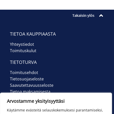
Ilmoittautumiset
Lipunmyynti
Takaisin ylös
Museokauppa
TIETOA KAUPPIAASTA
Nuorten työpaja
Yhteystiedot
Toimituskulut
Ohje
TIETOTURVA
English
Toimitusehdot
Tietosuojaseloste
Saavutettavuusseloste
Tietoa maksamisesta
Arvostamme yksityisyyttäsi
Käytämme evästeitä selauskokemuksesi parantamiseksi,