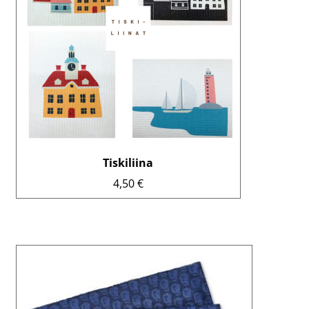
Voit
tehdä
valinnat
tuotteen
sivulla.
Tiskiliina
4,50
€