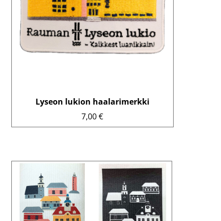
Lyseon lukion haalarimerkki
7,00
€
Tällä
tuotteella
on
useampi
muunnelma.