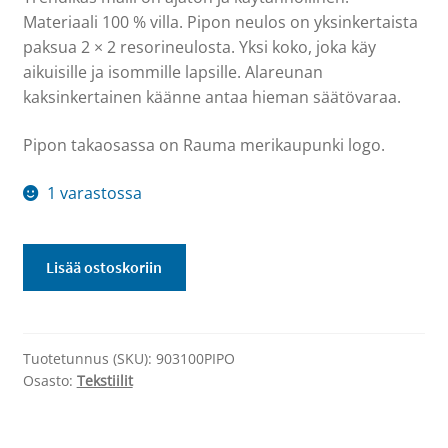
Materiaali 100 % villa. Pipon neulos on yksinkertaista
paksua 2 × 2 resorineulosta. Yksi koko, joka käy
aikuisille ja isommille lapsille. Alareunan
kaksinkertainen käänne antaa hieman säätövaraa.
Pipon takaosassa on Rauma merikaupunki logo.
1 varastossa
ALETUOTE
Lisää ostoskoriin
–
Villapipo
määrä
Tuotetunnus (SKU):
903100PIPO
Osasto:
Tekstiilit