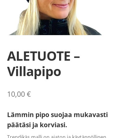
Ilmoittautumiset
Lipunmyynti
Museokauppa
Nuorten työpaja
ALETUOTE –
Ohje
Villapipo
English
10,00
€
Lämmin pipo suojaa mukavasti
päätäsi ja korviasi.
Trendikäs malli on ajaton ja käytännöllinen.