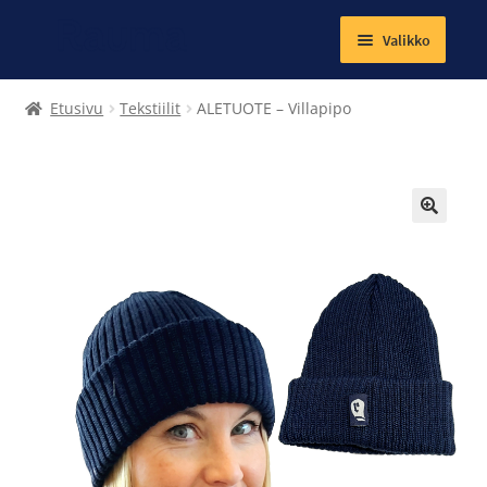
Valikko
Laajenna
Tekstiilit
Etusivu
Tekstiilit
ALETUOTE – Villapipo
alemman
tason
Kirjat
valikko
Korut
🔍
Magneetit
Muut tuotteet
Laajenna
Ateria- ja välipalamaksut
alemman
tason
Kuntosalit
valikko