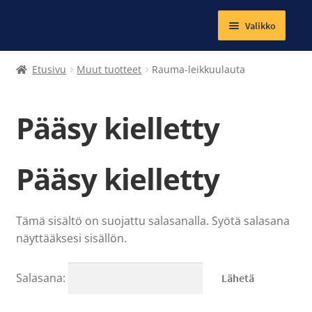
Valikko
Laajenna
Tekstiilit
Etusivu
Muut tuotteet
Rauma-leikkuulauta
alemman
tason
Kirjat
valikko
Pääsy kielletty
Korut
Pääsy kielletty
Magneetit
Muut tuotteet
Tämä sisältö on suojattu salasanalla. Syötä salasana
Laajenna
näyttääksesi sisällön.
Ateria- ja välipalamaksut
alemman
tason
Kuntosalit
Salasana:
valikko