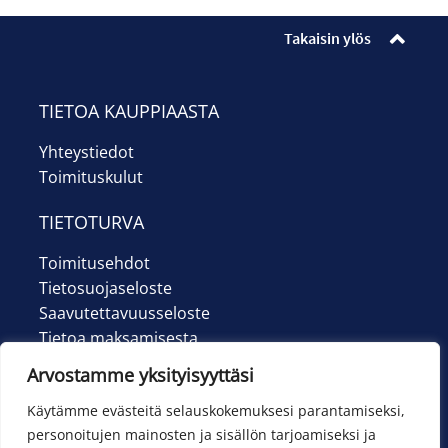
Ilmoittautumiset
Takaisin ylös
Lipunmyynti
Museokauppa
TIETOA KAUPPIAASTA
Yhteystiedot
Nuorten työpaja
Toimituskulut
Ohje
TIETOTURVA
English
Toimitusehdot
Tietosuojaseloste
Saavutettavuusseloste
Tietoa maksamisesta
Arvostamme yksityisyyttäsi
Käytämme evästeitä selauskokemuksesi parantamiseksi,
personoitujen mainosten ja sisällön tarjoamiseksi ja