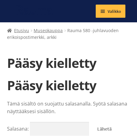
Valikko
Laajenna
Tekstiilit
Etusivu
Museokauppa
Rauma 580 -juhlavuoden
alemman
erikoispostimerkki, arkki
tason
Kirjat
valikko
Pääsy kielletty
Korut
Magneetit
Pääsy kielletty
Muut tuotteet
Tämä sisältö on suojattu salasanalla. Syötä salasana
Laajenna
Ateria- ja välipalamaksut
näyttääksesi sisällön.
alemman
tason
Kuntosalit
valikko
Salasana: