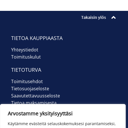
Ilmoittautumiset
Lipunmyynti
Takaisin ylös
Museokauppa
TIETOA KAUPPIAASTA
Nuorten työpaja
Yhteystiedot
Toimituskulut
Ohje
TIETOTURVA
English
Toimitusehdot
Tietosuojaseloste
Saavutettavuusseloste
Tietoa maksamisesta
Arvostamme yksityisyyttäsi
Käytämme evästeitä selauskokemuksesi parantamiseksi,