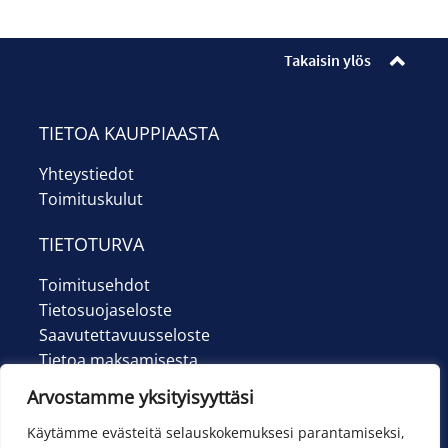
Ilmoittautumiset
Lipunmyynti
Takaisin ylös
Museokauppa
TIETOA KAUPPIAASTA
Nuorten työpaja
Yhteystiedot
Toimituskulut
Ohje
TIETOTURVA
English
Toimitusehdot
Tietosuojaseloste
Saavutettavuusseloste
Tietoa maksamisesta
Arvostamme yksityisyyttäsi
Käytämme evästeitä selauskokemuksesi parantamiseksi,