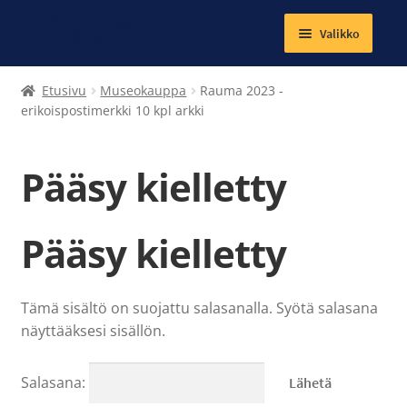
Valikko
Laajenna
Tekstiilit
Etusivu
Museokauppa
Rauma 2023 -
alemman
erikoispostimerkki 10 kpl arkki
tason
Kirjat
valikko
Pääsy kielletty
Korut
Magneetit
Pääsy kielletty
Muut tuotteet
Tämä sisältö on suojattu salasanalla. Syötä salasana
Laajenna
Ateria- ja välipalamaksut
näyttääksesi sisällön.
alemman
tason
Kuntosalit
valikko
Salasana: