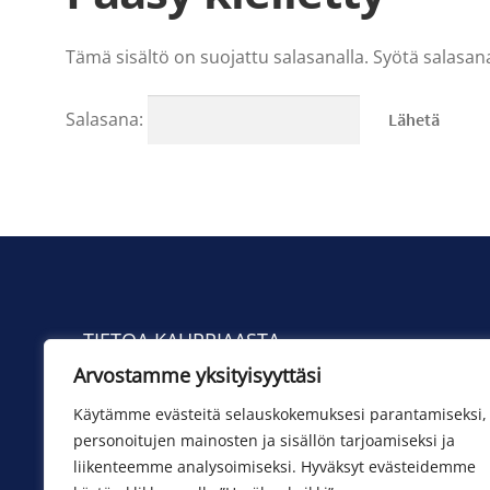
Tämä sisältö on suojattu salasanalla. Syötä salasana
Salasana:
TIETOA KAUPPIAASTA
Arvostamme yksityisyyttäsi
Yhteystiedot
Toimituskulut
Käytämme evästeitä selauskokemuksesi parantamiseksi,
personoitujen mainosten ja sisällön tarjoamiseksi ja
liikenteemme analysoimiseksi. Hyväksyt evästeidemme