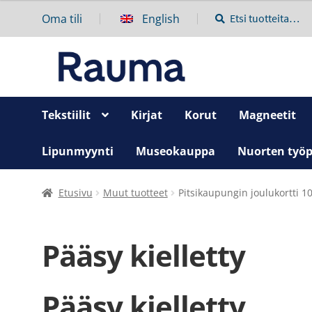
Oma tili
English
Etsi:
Haku
Tekstiilit
Kirjat
Korut
Magneetit
Lipunmyynti
Museokauppa
Nuorten työp
Etusivu
Muut tuotteet
Pitsikaupungin joulukortti 10
Pääsy kielletty
Pääsy kielletty