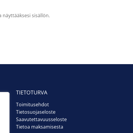
 näyttääksesi sisällön.
TIETOTURVA
Toimitusehdot
Tietosuojaseloste
Saavutettavuusseloste
Tietoa maksamisesta