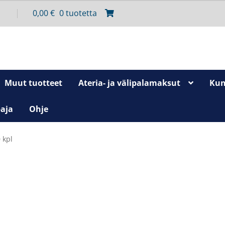
0,00
€
0 tuotetta
Muut tuotteet
Ateria- ja välipalamaksut
Kun
aja
Ohje
 kpl