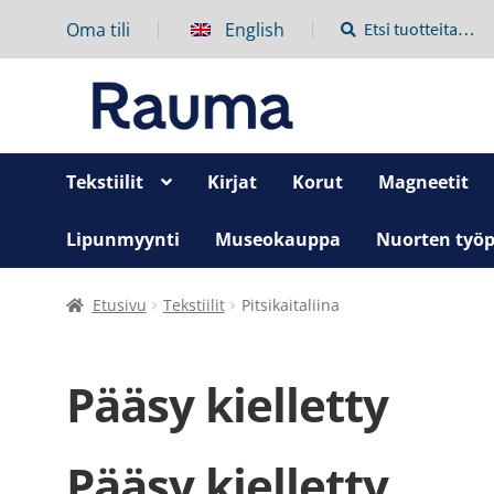
Oma tili
English
Etsi:
Haku
Tekstiilit
Kirjat
Korut
Magneetit
Lipunmyynti
Museokauppa
Nuorten työp
Etusivu
Tekstiilit
Pitsikaitaliina
Pääsy kielletty
Pääsy kielletty