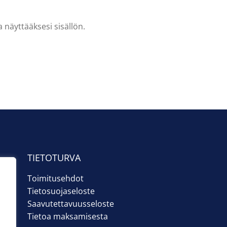
 näyttääksesi sisällön.
TIETOTURVA
Toimitusehdot
Tietosuojaseloste
Saavutettavuusseloste
Tietoa maksamisesta