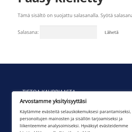
Tämä sisältö on suojattu salasanalla. Syötä salasana
Salasana:
TIETOA KAUPPIAASTA
Arvostamme yksityisyyttäsi
Yhteystiedot
Toimituskulut
Käytämme evästeitä selauskokemuksesi parantamiseksi,
personoitujen mainosten ja sisällön tarjoamiseksi ja
liikenteemme analysoimiseksi. Hyväksyt evästeidemme