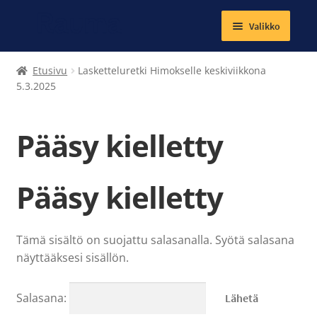
Valikko
Laajenna
Tekstiilit
Etusivu
Lasketteluretki Himokselle keskiviikkona
alemman
5.3.2025
tason
Kirjat
valikko
Pääsy kielletty
Korut
Magneetit
Pääsy kielletty
Muut tuotteet
Tämä sisältö on suojattu salasanalla. Syötä salasana
Laajenna
Ateria- ja välipalamaksut
näyttääksesi sisällön.
alemman
tason
Kuntosalit
valikko
Salasana: