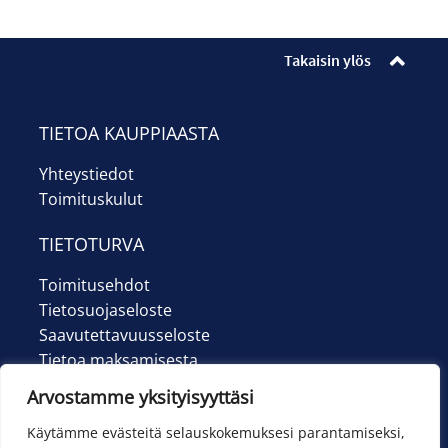
Ilmoittautumiset
Lipunmyynti
Takaisin ylös
Museokauppa
TIETOA KAUPPIAASTA
Nuorten työpaja
Yhteystiedot
Toimituskulut
Ohje
TIETOTURVA
English
Toimitusehdot
Tietosuojaseloste
Saavutettavuusseloste
Tietoa maksamisesta
Arvostamme yksityisyyttäsi
Käytämme evästeitä selauskokemuksesi parantamiseksi,