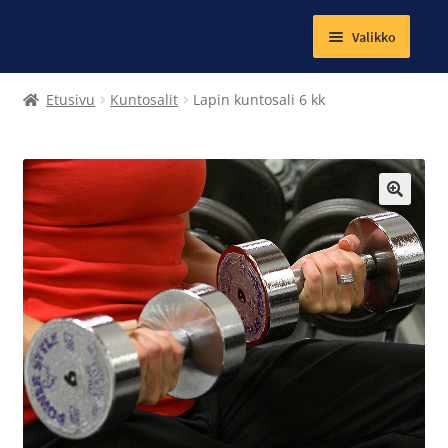
Valikko
Laajenna
Tekstiilit
Etusivu
Kuntosalit
Lapin kuntosali 6 kk
alemman
tason
Kirjat
valikko
Korut
🔍
Magneetit
Muut tuotteet
Laajenna
Ateria- ja välipalamaksut
alemman
tason
Kuntosalit
valikko