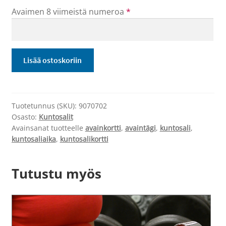
Avaimen 8 viimeistä numeroa
*
Lapin
Lisää ostoskoriin
kuntosali
6
kk
määrä
Tuotetunnus (SKU):
9070702
Osasto:
Kuntosalit
Avainsanat tuotteelle
avainkortti
,
avaintägi
,
kuntosali
,
kuntosaliaika
,
kuntosalikortti
Tutustu myös