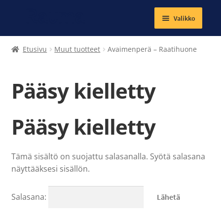
Valikko
Laajenna
Tekstiilit
Etusivu
Muut tuotteet
Avaimenperä – Raatihuone
alemman
tason
Kirjat
valikko
Pääsy kielletty
Korut
Pääsy kielletty
Magneetit
Muut tuotteet
Tämä sisältö on suojattu salasanalla. Syötä salasana
Laajenna
näyttääksesi sisällön.
Ateria- ja välipalamaksut
alemman
tason
Kuntosalit
Salasana:
valikko