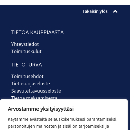
Ilmoittautumiset
Takaisin ylös
Lipunmyynti
Museokauppa
TIETOA KAUPPIAASTA
Yhteystiedot
Nuorten työpaja
Toimituskulut
Ohje
TIETOTURVA
English
Toimitusehdot
Tietosuojaseloste
Saavutettavuusseloste
Tietoa maksamisesta
Arvostamme yksityisyyttäsi
Käytämme evästeitä selauskokemuksesi parantamiseksi,
personoitujen mainosten ja sisällön tarjoamiseksi ja