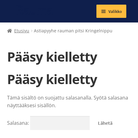
Valikko
Laajenna
Tekstiilit
Etusivu
Astiapyyhe rauman pitsi Kringelnippu
alemman
tason
Kirjat
valikko
Pääsy kielletty
Korut
Pääsy kielletty
Magneetit
Muut tuotteet
Tämä sisältö on suojattu salasanalla. Syötä salasana
Laajenna
näyttääksesi sisällön.
Ateria- ja välipalamaksut
alemman
tason
Kuntosalit
Salasana:
valikko