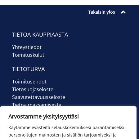
Ilmoittautumiset
Takaisin ylös
Lipunmyynti
Museokauppa
TIETOA KAUPPIAASTA
Yhteystiedot
Nuorten työpaja
Toimituskulut
Ohje
TIETOTURVA
English
Toimitusehdot
Tietosuojaseloste
Saavutettavuusseloste
Tietoa maksamisesta
Arvostamme yksityisyyttäsi
Käytämme evästeitä selauskokemuksesi parantamiseksi,
personoitujen mainosten ja sisällön tarjoamiseksi ja